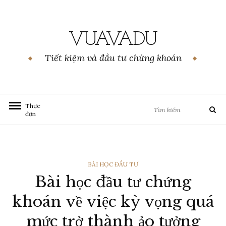
Chuyển
đến
nội
VUAVADU
dung
Tiết kiệm và đầu tư chứng khoán
Tìm
Thực
Tìm
kiếm:
đơn
kiếm
THỂ
BÀI HỌC ĐẦU TƯ
Bài học đầu tư chứng
LOẠI
khoán về việc kỳ vọng quá
mức trở thành ảo tưởng