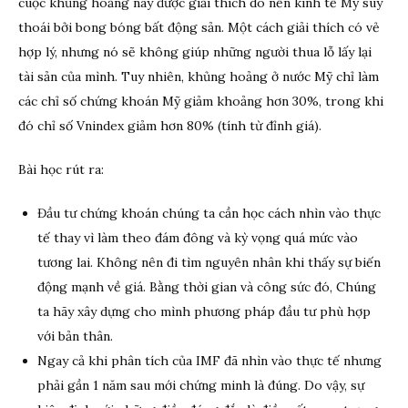
cuộc khủng hoảng này được giải thích do nền kinh tế Mỹ suy
thoái bởi bong bóng bất động sản. Một cách giải thích có vẻ
hợp lý, nhưng nó sẽ không giúp những người thua lỗ lấy lại
tài sản của mình. Tuy nhiên, khủng hoảng ở nước Mỹ chỉ làm
các chỉ số chứng khoán Mỹ giảm khoảng hơn 30%, trong khi
đó chỉ số Vnindex giảm hơn 80% (tính từ đỉnh giá).
Bài học rút ra:
Đầu tư chứng khoán chúng ta cần học cách nhìn vào thực
tế thay vì làm theo đám đông và kỳ vọng quá mức vào
tương lai. Không nên đi tìm nguyên nhân khi thấy sự biến
động mạnh về giá. Bằng thời gian và công sức đó, Chúng
ta hãy xây dựng cho mình phương pháp đầu tư phù hợp
với bản thân.
Ngay cả khi phân tích của IMF đã nhìn vào thực tế nhưng
phải gần 1 năm sau mới chứng minh là đúng. Do vậy, sự