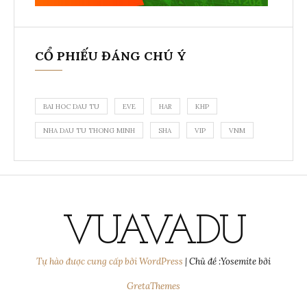
CỔ PHIẾU ĐÁNG CHÚ Ý
BAI HOC DAU TU
EVE
HAR
KHP
NHA DAU TU THONG MINH
SHA
VIP
VNM
VUAVADU
Tự hào được cung cấp bởi WordPress
|
Chủ đề :Yosemite bởi
GretaThemes