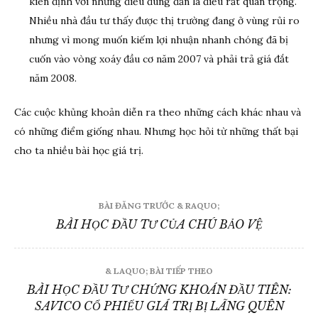
kiên định với những điều đúng đắn là điều rất quan trọng.
Nhiều nhà đầu tư thấy được thị trường đang ở vùng rủi ro
nhưng vì mong muốn kiếm lợi nhuận nhanh chóng đã bị
cuốn vào vòng xoáy đầu cơ năm 2007 và phải trả giá đắt
năm 2008.
Các cuộc khủng khoản diễn ra theo những cách khác nhau và
có những điểm giống nhau. Nhưng học hỏi từ những thất bại
cho ta nhiều bài học giá trị.
Điều
BÀI ĐĂNG TRƯỚC & RAQUO;
hướng
BÀI HỌC ĐẦU TƯ CỦA CHÚ BẢO VỆ
bài
viết
& LAQUO; BÀI TIẾP THEO
BÀI HỌC ĐẦU TƯ CHỨNG KHOÁN ĐẦU TIÊN:
SAVICO CỔ PHIẾU GIÁ TRỊ BỊ LÃNG QUÊN