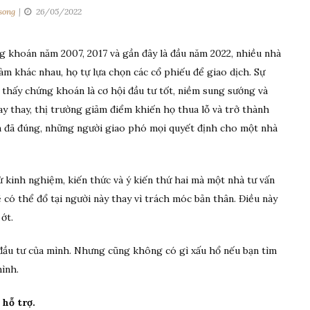
song
26/05/2022
 khoán năm 2007, 2017 và gần đây là đầu năm 2022, nhiều nhà
àm khác nhau, họ tự lựa chọn các cổ phiếu để giao dịch. Sự
 thấy chứng khoán là cơ hội đầu tư tốt, niềm sung sướng và
y thay, thị trường giảm điểm khiến họ thua lỗ và trở thành
n đã đúng, những người giao phó mọi quyết định cho một nhà
ừ kinh nghiệm, kiến thức và ý kiến thứ hai mà một nhà tư vấn
ẽ có thể đổ tại người này thay vì trách móc bản thân. Điều này
ớt.
đầu tư của mình. Nhưng cũng không có gì xấu hổ nếu bạn tìm
ình.
 hỗ trợ.