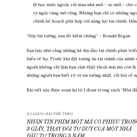
đi học nước ngoài, rồi mua nhà mới – xe mới – cho 
và ngày càng mở rộng. Nhưng bạn chỉ có những nguồn
chỉnh kế hoạch phù hợp với năng lực tài chính. Đồn
“Hãy tin tưởng, sau đó kiểm chứng” – Ronald Regan
Bạn hãy nhớ rằng những kẻ lừa đảo tài chính phát tri
hiểu về họ. Trước khi đặt tương lai tài chính của mình 
người không chỉ làm bạn cảm thấy thoải mái mà còn là 
những người bạn biết rõ và tin tưởng nhất, rồi hỏi về n
Bài viết này được soạn lại từ 1 đoạn trong sách “Nhà 
Điều
& LAQUO; BÀI TIẾP THEO
hướng
NHẮN TIN PHÍM MỘT MÃ CỔ PHIẾU TRON
3 GIÂY, THAY ĐỔI TƯ DUY CỦA MỘT NHÀ
bài
ĐẦU TƯ TRONG 3 NĂM