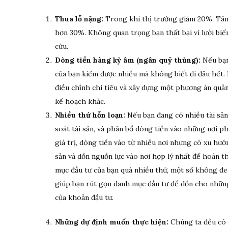
Thua lỗ nặng:
Trong khi thị trường giảm 20%, Tâm 
hơn 30%. Không quan trọng bạn thất bại vì lười bi
cứu.
Dòng tiền hàng kỳ âm (ngân quỹ thủng):
Nếu bạn
của bạn kiếm được nhiều mà không biết đi đâu hết. 
điều chỉnh chi tiêu và xây dựng một phương án quản
kế hoạch khác.
Nhiều thứ hỗn loạn:
Nếu bạn đang có nhiều tài sả
soát tài sản, và phân bổ dòng tiền vào những nơi ph
giá trị, dòng tiền vào từ nhiều nơi nhưng có xu hướ
sản và dồn nguồn lực vào nơi hợp lý nhất để hoàn t
mục đầu tư của bạn quá nhiều thứ, một số không đem
giúp bạn rút gọn danh mục đầu tư để dồn cho những 
của khoản đầu tư.
Những dự định muốn thực hiện:
Chúng ta đều có 