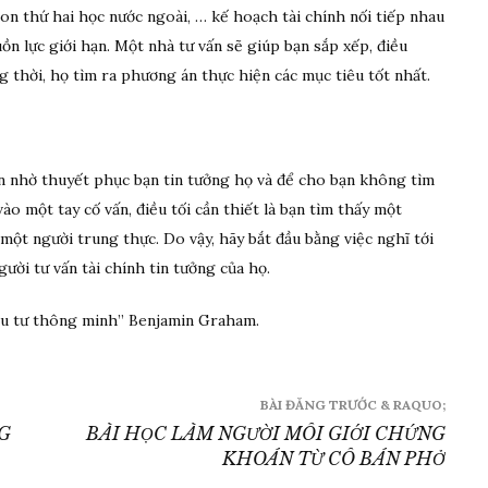
con thứ hai học nước ngoài, … kế hoạch tài chính nối tiếp nhau
 lực giới hạn. Một nhà tư vấn sẽ giúp bạn sắp xếp, điều
g thời, họ tìm ra phương án thực hiện các mục tiêu tốt nhất.
ển nhờ thuyết phục bạn tin tưởng họ và để cho bạn không tìm
vào một tay cố vấn, điều tối cần thiết là bạn tìm thấy một
một người trung thực. Do vậy, hãy bắt đầu bằng việc nghĩ tới
gười tư vấn tài chính tin tưởng của họ.
đầu tư thông minh” Benjamin Graham.
BÀI ĐĂNG TRƯỚC & RAQUO;
G
BÀI HỌC LÀM NGƯỜI MÔI GIỚI CHỨNG
KHOÁN TỪ CÔ BÁN PHỞ