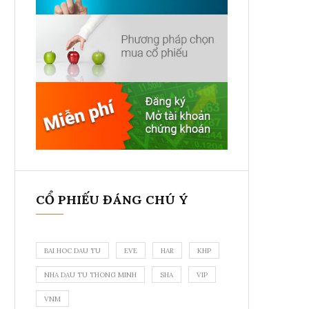
CỔ PHIẾU ĐÁNG CHÚ Ý
BAI HOC DAU TU
EVE
HAR
KHP
NHA DAU TU THONG MINH
SHA
VIP
VNM