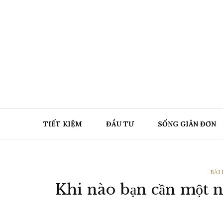
Chuyển
đến
nội
dung
TIẾT KIỆM
ĐẦU TƯ
SỐNG GIẢN ĐƠN
THỂ
BÀI
Khi nào bạn cần một n
LOẠ