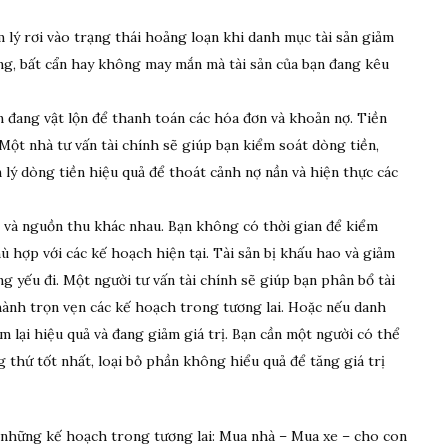
lý rơi vào trạng thái hoảng loạn khi danh mục tài sản giảm
ếng, bất cẩn hay không may mắn mà tài sản của bạn đang kêu
 đang vật lộn để thanh toán các hóa đơn và khoản nợ. Tiền
Một nhà tư vấn tài chính sẽ giúp bạn kiểm soát dòng tiền,
 lý dòng tiền hiệu quả để thoát cảnh nợ nần và hiện thực các
n và nguồn thu khác nhau. Bạn không có thời gian để kiểm
ù hợp với các kế hoạch hiện tại. Tài sản bị khấu hao và giảm
ng yếu đi. Một người tư vấn tài chính sẽ giúp bạn phân bổ tài
hành trọn vẹn các kế hoạch trong tương lai. Hoặc nếu danh
 lại hiệu quả và đang giảm giá trị. Bạn cần một người có thể
thứ tốt nhất, loại bỏ phần không hiểu quả để tăng giá trị
những kế hoạch trong tương lai: Mua nhà – Mua xe – cho con