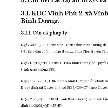
3.
Chi tiết các dự án BĐS của 
3.1. KDC Vĩnh Phú 2, xã Vĩn
Bình Dương.
3.1.1. Căn cứ pháp lý:
Ngày 30/12/2003 chủ tịch UBND tỉnh Bình Dương đã k
tiết Khu dân cư Vĩnh Phú II tại xã Vĩnh Phú, Huyện Th
Ngày 01/09/2004, UBND Tỉnh Bình Dương có Quyết đị
trình giao thông 135.
Ngày 12/9/2007, UBND tỉnh Bình Dương điều chỉnh một
II quy định tại Quyết định số 5835/QĐ-CT theo Quy
Ngày 23/3/2009, UBND tỉnh Bình Dương ban hành Quy 
định 11/2009/QÐ-UBND.