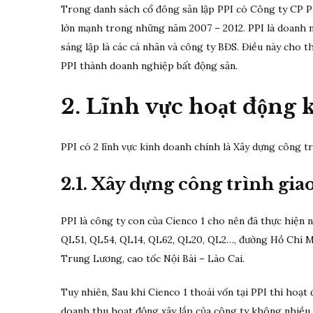
Trong danh sách cổ đông sản lập PPI có Công ty CP Ph
lớn mạnh trong những năm 2007 – 2012. PPI là doanh n
sáng lập là các cá nhân và công ty BĐS. Điều này cho 
PPI thành doanh nghiệp bất động sản.
2. Lĩnh vực hoạt động 
PPI có 2 lĩnh vực kinh doanh chính là Xây dựng công tr
2.1. Xây dựng công trình gia
PPI là công ty con của Cienco 1 cho nên đã thực hiện n
QL51, QL54, QL14, QL62, QL20, QL2…, đường Hồ Chí Mi
Trung Lương, cao tốc Nội Bài – Lào Cai.
Tuy nhiên, Sau khi Cienco 1 thoái vốn tại PPI thì hoạ
doanh thu hoạt động xây lắp của công ty không nhiều.