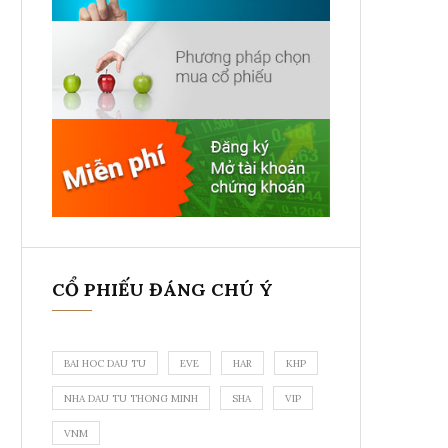
CỔ PHIẾU ĐÁNG CHÚ Ý
BAI HOC DAU TU
EVE
HAR
KHP
NHA DAU TU THONG MINH
SHA
VIP
VNM