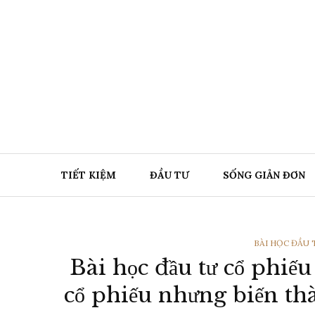
Chuyển
đến
nội
dung
TIẾT KIỆM
ĐẦU TƯ
SỐNG GIẢN ĐƠN
THỂ
BÀI HỌC ĐẦU 
Bài học đầu tư cổ phiếu
LOẠI
cổ phiếu nhưng biến th